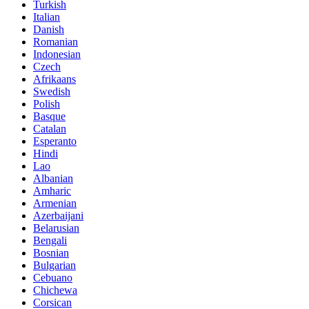
Turkish
Italian
Danish
Romanian
Indonesian
Czech
Afrikaans
Swedish
Polish
Basque
Catalan
Esperanto
Hindi
Lao
Albanian
Amharic
Armenian
Azerbaijani
Belarusian
Bengali
Bosnian
Bulgarian
Cebuano
Chichewa
Corsican