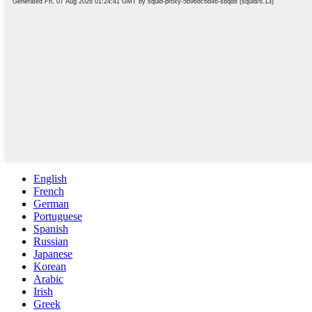
English
French
German
Portuguese
Spanish
Russian
Japanese
Korean
Arabic
Irish
Greek