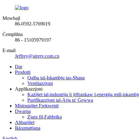
Mowbajl
86-0592-5769019
Ċemplilna
86 - 15105979197
E-mail
Jeffrey@airerv.com.cn
Dar
Prodotti
Qalba tal-Iskambju tas-Sħana
Ventilazzjoni
Applikazzjoni
Każijiet tal-industrija li jiffrankaw l-enerġija mill-iskamb
Purifikazzjoni tal-Arja ta' Ġewwa
Mistoqsijiet Frekwenti
Dwarna
Żjara fil-Fabbrika
Aħbarijiet
Ikkuntattjana
English