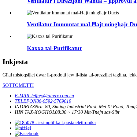
Ventilatur f'Direzzjoni Waħda – jipprovdi a
Ventilatur Immuntat mal-Ħajt mingħajr Du
Kaxxa tal-Purifikatur
Inkjesta
Għal mistoqsijiet dwar il-prodotti jew il-lista tal-prezzijiet tagħna, j
SOTTOMETTI
E-MAIL
Jeffrey@airerv.com.cn
TELEFON
86-0592-5769019
INDIRIZZ
Nru. 80, Siming Industrial Park, Mei Xi Road, Tong'
ĦIN TAX-XOGĦOL
08:30 ~ 17:30 Mit-Tnejn sas-Sibt