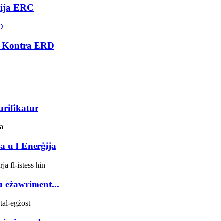
pija ERC
 u Kontra ERD
urifikatur
a u l-Enerġija
u eżawriment...