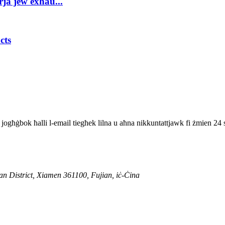
rja jew exhau...
cts
ekk jogħġbok ħalli l-email tiegħek lilna u aħna nikkuntattjawk fi żmien 24 
an District, Xiamen 361100, Fujian, iċ-Ċina