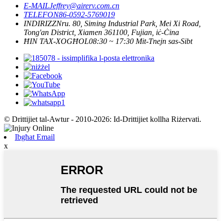
E-MAIL
Jeffrey@airerv.com.cn
TELEFON
86-0592-5769019
INDIRIZZ
Nru. 80, Siming Industrial Park, Mei Xi Road,
Tong'an District, Xiamen 361100, Fujian, iċ-Ċina
ĦIN TAX-XOGĦOL
08:30 ~ 17:30 Mit-Tnejn sas-Sibt
© Drittijiet tal-Awtur - 2010-2026: Id-Drittijiet kollha Riżervati.
Ibgħat Email
x