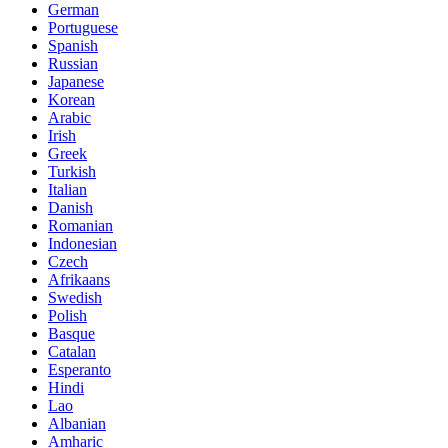
German
Portuguese
Spanish
Russian
Japanese
Korean
Arabic
Irish
Greek
Turkish
Italian
Danish
Romanian
Indonesian
Czech
Afrikaans
Swedish
Polish
Basque
Catalan
Esperanto
Hindi
Lao
Albanian
Amharic