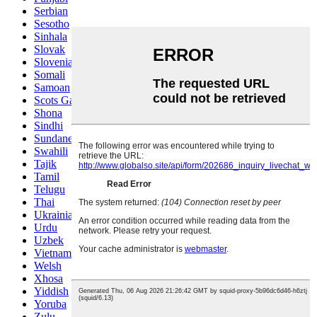
Serbian
Sesotho
Sinhala
Slovak
Slovenian
Somali
Samoan
Scots Gaelic
Shona
Sindhi
Sundanese
Swahili
Tajik
Tamil
Telugu
Thai
Ukrainian
Urdu
Uzbek
Vietnamese
Welsh
Xhosa
Yiddish
Yoruba
Zulu