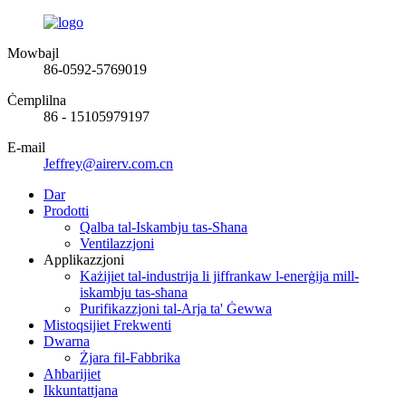
Mowbajl
86-0592-5769019
Ċemplilna
86 - 15105979197
E-mail
Jeffrey@airerv.com.cn
Dar
Prodotti
Qalba tal-Iskambju tas-Sħana
Ventilazzjoni
Applikazzjoni
Każijiet tal-industrija li jiffrankaw l-enerġija mill-
iskambju tas-sħana
Purifikazzjoni tal-Arja ta' Ġewwa
Mistoqsijiet Frekwenti
Dwarna
Żjara fil-Fabbrika
Aħbarijiet
Ikkuntattjana