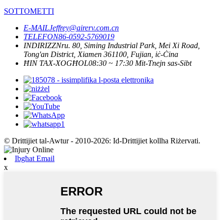
SOTTOMETTI
E-MAIL
Jeffrey@airerv.com.cn
TELEFON
86-0592-5769019
INDIRIZZ
Nru. 80, Siming Industrial Park, Mei Xi Road,
Tong'an District, Xiamen 361100, Fujian, iċ-Ċina
ĦIN TAX-XOGĦOL
08:30 ~ 17:30 Mit-Tnejn sas-Sibt
© Drittijiet tal-Awtur - 2010-2026: Id-Drittijiet kollha Riżervati.
Ibgħat Email
x