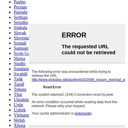
Pashto
Persian
Punjabi
Serbian
Sesotho
Sinhala
Slovak
Slovenian
Somali
Samoan
Scots Gaelic
Shona
Sindhi
Sundanese
Swahili
Tajik
Tamil
Telugu
Thai
Ukrainian
Urdu
Uzbek
Vietnamese
Welsh
Xhosa