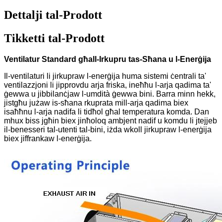
Dettalji tal-Prodott
Tikketti tal-Prodott
Ventilatur Standard għall-Irkupru tas-Sħana u l-Enerġija
Il-ventilaturi li jirkupraw l-enerġija huma sistemi ċentrali ta'
ventilazzjoni li jipprovdu arja friska, ineħħu l-arja qadima ta'
ġewwa u jibbilanċjaw l-umdità ġewwa bini. Barra minn hekk,
jistgħu jużaw is-sħana rkuprata mill-arja qadima biex
isaħħnu l-arja nadifa li tidħol għal temperatura komda. Dan
mhux biss jgħin biex jinħoloq ambjent nadif u komdu li jtejjeb
il-benesseri tal-utenti tal-bini, iżda wkoll jirkupraw l-enerġija
biex jiffrankaw l-enerġija.