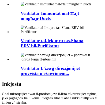
Ventilatur Immuntat mal-Ħajt
mingħajr Ducts
Ventilatur tal-Irkupru tas-Sħana
ERV bil-Purifikatur
Ventilatur b'żewġ direzzjonijiet –
provvista u eżawriment...
Inkjesta
Għal mistoqsijiet dwar il-prodotti jew il-lista tal-prezzijiet tagħna,
jekk jogħġbok ħalli l-email tiegħek lilna u aħna nikkuntattjawk fi
żmien 24 siegħa.