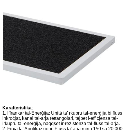
Karatteristika:
1. Iffrankar tal-Enerġija: Unità ta' rkupru tal-enerġija bi fluss
inkroċjat, kanal tal-arja rettangolari, tejbet l-effiċjenza tal-
irkupru tal-enerġija, naqqset ir-reżistenza tal-fluss tal-arja.
2. Firxa ta' Applikazzjoni: Fluss ta' arja minn 150 sa 20,000