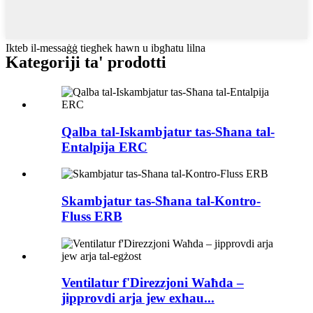
Ikteb il-messaġġ tiegħek hawn u ibgħatu lilna
Kategoriji ta' prodotti
Qalba tal-Iskambjatur tas-Sħana tal-
Entalpija ERC
Skambjatur tas-Sħana tal-Kontro-
Fluss ERB
Ventilatur f'Direzzjoni Waħda –
jipprovdi arja jew exhau...