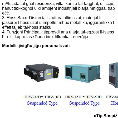
m³/h, adattat għal residenza, villa, kamra tal-laqgħat, uffiċċju,
ħanut tax-xogħol u xi ambjent industrijali b'arja mniġġsa, trab
eċċ.
3. Ħoss Baxx: Disinn ta' struttura ottimizzat, materjal li
jassorbi l-ħoss użat u impeller mhux metalliku, iggarantixxa l-
effett tajjeb tal-ħoss statiku.
4. Funzjoni Prinċipali: tipprovdi arja u arja tal-egżost fl-istess
ħin + irkupru tas-sħana biex tiffranka l-enerġija.
Mudelli: jistgħu jiġu personalizzati.
●Tip Sospiż