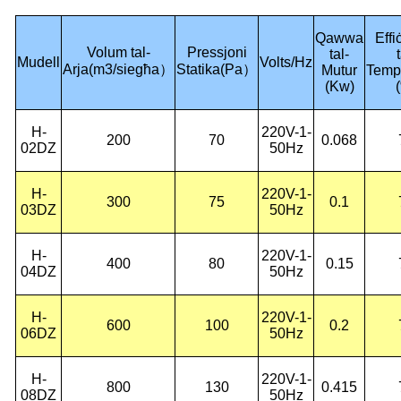
Qawwa
Effi
Volum tal-
Pressjoni
tal-
t
Mudell
Volts/Hz
Arja
(
m3/siegħa
）
Statika
(
Pa
）
Mutur
Temp
(Kw)
H-
220V-1-
200
70
0.068
02DZ
50Hz
H-
220V-1-
300
75
0.1
03D
Z
50Hz
H-
220V-1-
400
80
0.15
04DZ
50Hz
H-
220V-1-
600
100
0.2
06D
Z
50Hz
H-
220V-1-
800
130
0.415
08DZ
50Hz