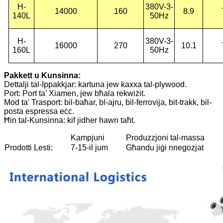
H-
380V-3-
14000
160
8.9
140L
50Hz
H-
380V-3-
16000
270
10.1
160L
50Hz
Pakkett u Kunsinna:
Dettalji tal-Ippakkjar: kartuna jew kaxxa tal-plywood.
Port: Port ta' Xiamen, jew bħala rekwiżit.
Mod ta' Trasport: bil-baħar, bl-ajru, bil-ferrovija, bit-trakk, bil-
posta espressa eċċ.
Ħin tal-Kunsinna: kif jidher hawn taħt.
Kampjuni
Produzzjoni tal-massa
Prodotti Lesti:
7-15-il jum
Għandu jiġi nnegozjat