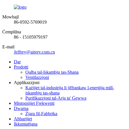
Mowbajl
86-0592-5769019
Ċemplilna
86 - 15105979197
E-mail
Jeffrey@airerv.com.cn
Dar
Prodotti
Qalba tal-Iskambju tas-Sħana
Ventilazzjoni
Applikazzjoni
Każijiet tal-industrija li jiffrankaw l-enerġija mill-
iskambju tas-sħana
Purifikazzjoni tal-Arja ta' Ġewwa
Mistoqsijiet Frekwenti
Dwarna
Żjara fil-Fabbrika
Aħbarijiet
Ikkuntattjana