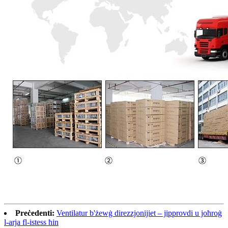
Preċedenti:
Ventilatur b'żewġ direzzjonijiet – jipprovdi u joħroġ
l-arja fl-istess ħin