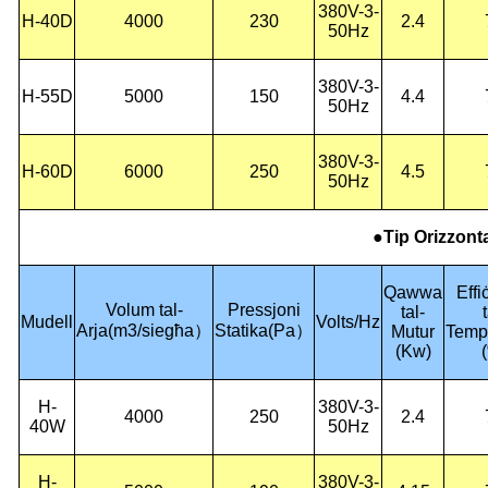
380V-3-
H-40D
4000
230
2.4
50Hz
380V-3-
H-55D
5000
150
4.4
50Hz
380V-3-
H-60D
6000
250
4.5
50Hz
●Tip Orizzonta
Qawwa
Effi
Volum tal-
Pressjoni
tal-
t
Mudell
Volts/Hz
Arja
(
m3/siegħa
）
Statika
(
Pa
）
Mutur
Temp
(Kw)
H-
380V-3-
4000
250
2.4
40W
50Hz
H-
380V-3-