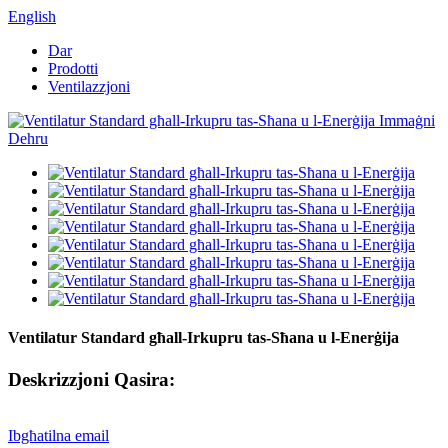
English
Dar
Prodotti
Ventilazzjoni
Ventilatur Standard għall-Irkupru tas-Sħana u l-Enerġija
Deskrizzjoni Qasira:
Ibgħatilna email