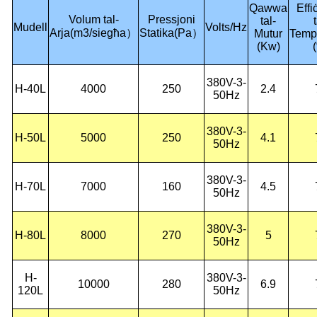
Qawwa
Effi
Volum tal-
Pressjoni
tal-
t
Mudell
Volts/Hz
Arja
(
m3/siegħa
）
Statika
(
Pa
）
Mutur
Temp
(Kw)
380V-3-
H-40L
4000
250
2.4
50Hz
380V-3-
H-50L
5000
250
4.1
50Hz
380V-3-
H-70L
7000
160
4.5
50Hz
380V-3-
H-80L
8000
270
5
50Hz
H-
380V-3-
10000
280
6.9
120L
50Hz