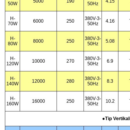
5000
190
4.15
50W
50Hz
H-
380V-3-
6000
250
4.16
70W
50Hz
H-
380V-3-
8000
250
5.08
80W
50Hz
H-
380V-3-
10000
270
6.9
120W
50Hz
H-
380V-3-
12000
280
8.3
140W
50Hz
H-
380V-3-
16000
250
10.2
160W
50Hz
●Tip Vertikal